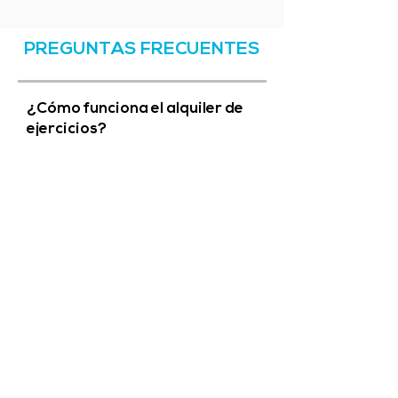
PREGUNTAS FRECUENTES
¿Cómo funciona el alquiler de
ejercicios?
¿Qué método de pago
aceptamos?
¿Cuánto tiempo tengo acceso
al contenido?