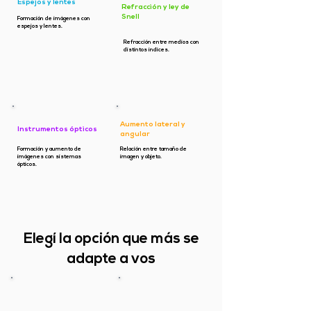
Espejos y lentes
Refracción y ley de
Snell
Formación de imágenes con
espejos y lentes.
Refracción entre medios con
distintos índices.
Aumento lateral y
Instrumentos ópticos
angular
Formación y aumento de
Relación entre tamaño de
imágenes con sistemas
imagen y objeto.
ópticos.
Elegí la opción que más se
adapte a vos