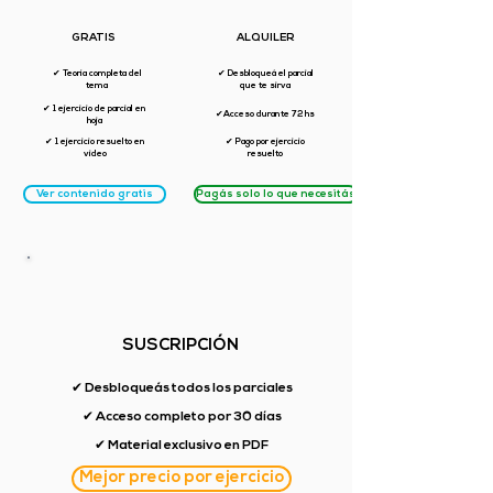
GRATIS
ALQUILER
✔ Teoría completa del
✔ Desbloqueá el parcial
tema
que te sirva
✔ 1 ejercicio de parcial en
✔Acceso durante 72 hs
hoja
✔ 1 ejercicio resuelto en
✔ Pago por ejercicio
video
resuelto
Ver contenido gratis
Pagás solo lo que necesitás
SUSCRIPCIÓN
✔ Desbloqueás todos los parciales
✔ Acceso completo por 30 días
✔ Material exclusivo en PDF
Mejor precio por ejercicio