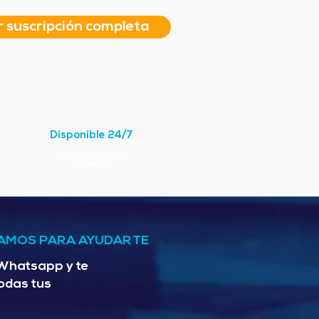
r suscripción completa
Disponible 24/7
Estudiá cuando
quieras
AMOS PARA AYUDARTE
 Whatsapp y te
odas tus