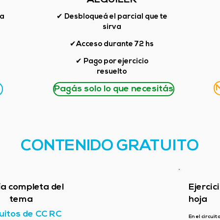
ALQUILER
ma
✔ Desbloqueá el parcial que te
sirva
✔Acceso durante 72 hs
✔ Pago por ejercicio
resuelto
M
Pagás solo lo que necesitás
CONTENIDO GRATUITO
ía completa del
Ejercic
tema
hoja
uitos de CC RC
En el circuit