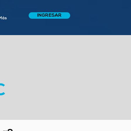
INGRESAR
Más
C