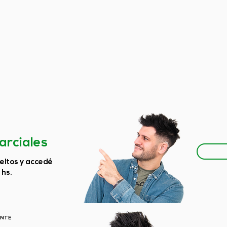
Parciales
ueltos y accedé
 hs.
ENTE