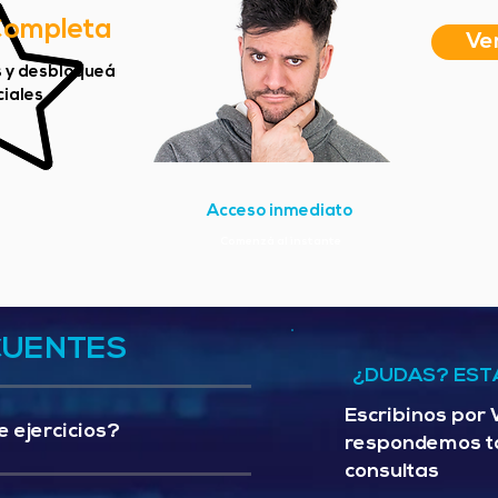
Completa
Ve
s y desbloqueá
iales.
Acceso inmediato
Comenzá al instante
CUENTES
¿DUDAS? EST
Escribinos por
e ejercicios?
respondemos t
consultas