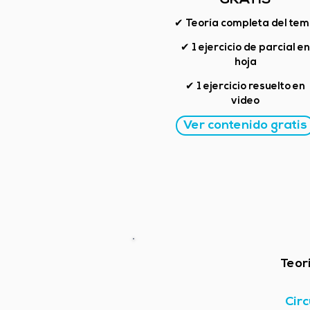
GRATIS
✔ Teoría completa del te
✔ 1 ejercicio de parcial en
hoja
✔ 1 ejercicio resuelto en
video
Ver contenido gratis
Teor
Circ