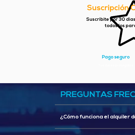
Suscripción 
Suscribite por 30 dia
todos los parc
Pago seguro
Tus datos protegidos
PREGUNTAS FRE
¿Cómo funciona el alquiler d