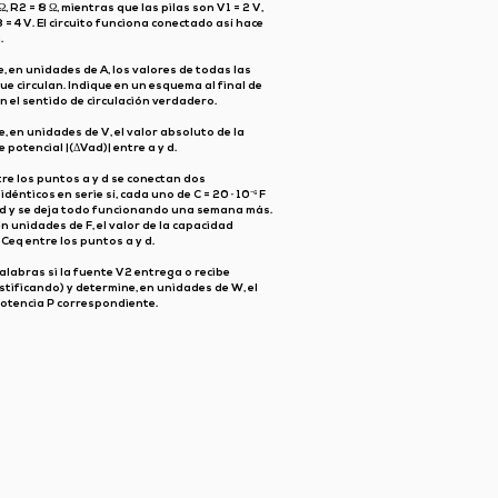
Ω, R2 = 8 Ω, mientras que las pilas son V1 = 2 V,
3 = 4 V. El circuito funciona conectado así hace
.
, en unidades de A, los valores de todas las
ue circulan. Indique en un esquema al final de
n el sentido de circulación verdadero.
, en unidades de V, el valor absoluto de la
e potencial |(ΔVad)| entre a y d.
re los puntos a y d se conectan dos
dénticos en serie sí, cada uno de C = 20 · 10⁻⁶ F
d y se deja todo funcionando una semana más.
n unidades de F, el valor de la capacidad
Ceq entre los puntos a y d.
alabras si la fuente V2 entrega o recibe
stificando) y determine, en unidades de W, el
potencia P correspondiente.