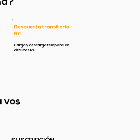
ma?
Respuesta transitoria
RC
Carga y descarga temporal en
circuitos RC.
a vos