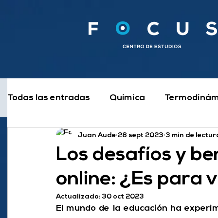
Todas las entradas
Química
Termodinám
Juan Aude
28 sept 2023
3 min de lectur
Electrotecnia y Electrónica
Estudiar
Los desafíos y be
online: ¿Es para 
Automatismos y Controles
Física
Me
Actualizado:
30 oct 2023
El mundo de la educación ha experime