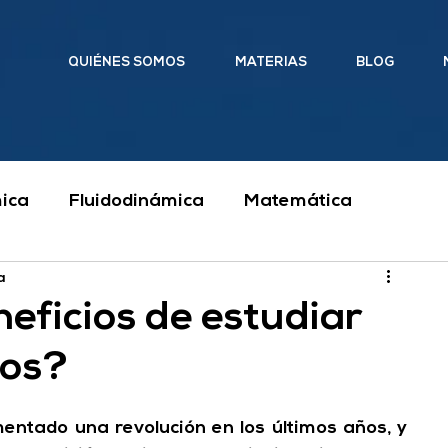
QUIÉNES SOMOS
MATERIAS
BLOG
ica
Fluidodinámica
Matemática
a
Ingeniería
Clases particulares
neficios de estudiar
vos?
cánica y Mecanismos
ntado una revolución en los últimos años, y 