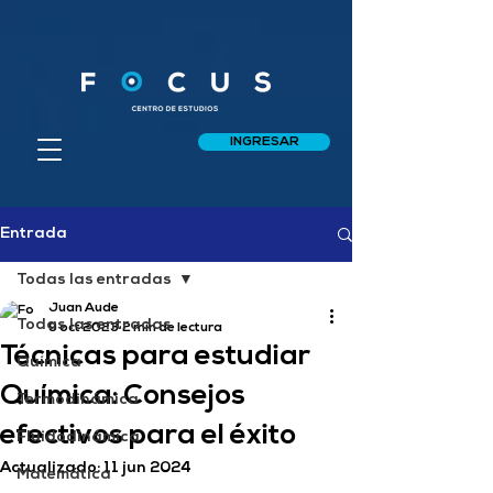
INGRESAR
Entrada
Todas las entradas
Juan Aude
Todas las entradas
9 oct 2023
2 min de lectura
Técnicas para estudiar
Química
Química: Consejos
Termodinámica
efectivos para el éxito
Fluidodinámica
Actualizado:
11 jun 2024
Matemática