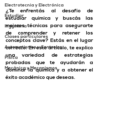
Electrotecnia y Electrónica
¿Te enfrentás al desafío de 
Estudiar
estudiar química y buscás las 
mejores técnicas para asegurarte 
Ingeniería
de comprender y retener los 
Clases particulares
conceptos clave?
 Estás en el lugar 
Automatismos y Controles
correcto. En este artículo, te explico 
una variedad de estrategias 
Física
probadas que te ayudarán a 
Mecánica y Mecanismos
dominar la química y a obtener el 
éxito académico que deseas.