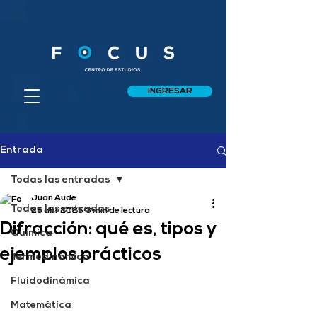
INGRESAR
Entrada
Todas las entradas
Juan Aude
Todas las entradas
25 abr 2025
3 min de lectura
Difracción: qué es, tipos y
Química
ejemplos prácticos
Termodinámica
Fluidodinámica
Matemática