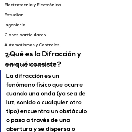
Electrotecnia y Electrónica
Estudiar
Ingeniería
Clases particulares
Automatismos y Controles
¿Qué es la Difracción y 
Física
en qué consiste?
Mecánica y Mecanismos
La difracción es un 
fenómeno físico que ocurre 
cuando una onda (ya sea de 
luz, sonido o cualquier otro 
tipo) encuentra un obstáculo 
o pasa a través de una 
abertura y se dispersa o 