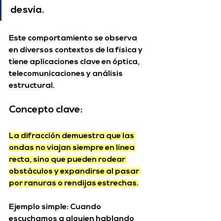
desvía. 
Este comportamiento se observa 
en diversos contextos de la física y 
tiene aplicaciones clave en óptica, 
telecomunicaciones y análisis 
estructural.
Concepto clave:
La difracción demuestra que las 
ondas no viajan siempre en línea 
recta
, sino que pueden rodear 
obstáculos y expandirse al pasar 
por ranuras o rendijas estrechas.
Ejemplo simple:
 Cuando 
escuchamos a alguien hablando 