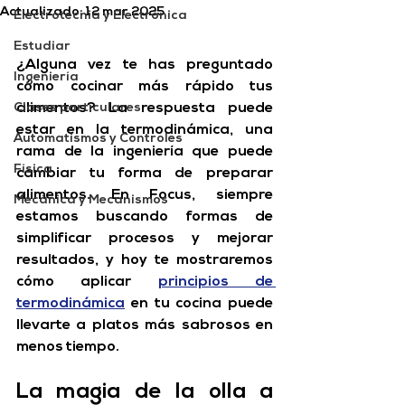
Actualizado:
12 mar 2025
Electrotecnia y Electrónica
Estudiar
¿Alguna vez te has preguntado 
Ingeniería
cómo cocinar más rápido tus 
Clases particulares
alimentos? La respuesta puede 
estar en la termodinámica, una 
Automatismos y Controles
rama de la ingeniería que puede 
Física
cambiar tu forma de preparar 
alimentos.
 En Focus, siempre 
Mecánica y Mecanismos
estamos buscando formas de 
simplificar procesos y mejorar 
resultados, y hoy te mostraremos 
cómo aplicar 
principios de 
termodinámica
 en tu cocina puede 
llevarte a platos más sabrosos en 
menos tiempo.
La magia de la olla a 