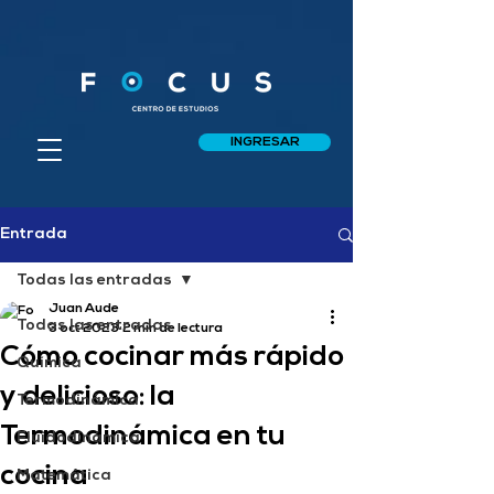
INGRESAR
Entrada
Todas las entradas
Juan Aude
Todas las entradas
3 oct 2023
2 min de lectura
Cómo cocinar más rápido
Química
y delicioso: la
Termodinámica
Termodinámica en tu
Fluidodinámica
cocina
Matemática