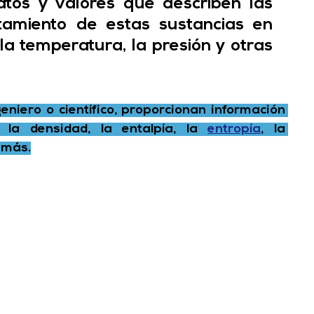
tos y valores que describen las 
amiento de estas sustancias en 
a temperatura, la presión y otras 
geniero o científico, proporcionan información 
la densidad, la entalpía, la 
entropía
, la 
 más.