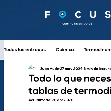
Todas las entradas
Química
Termodinám
Juan Aude
27 may 2024
3 min de lectur
Electrotecnia y Electrónica
Estudiar
Todo lo que neces
tablas de termod
Automatismos y Controles
Física
Me
Actualizado:
25 abr 2025