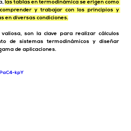
, 
las 
tablas en termodinámica
 se erigen como 
omprender y trabajar con los principios y 
as en diversas condiciones.
valiosa, son la clave para realizar cálculos 
nto de sistemas termodinámicos y diseñar 
gama de aplicaciones.
pPaC4-kpY