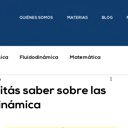
QUIÉNES SOMOS
MATERIAS
BLOG
ica
Fluidodinámica
Matemática
a
Ingeniería
Clases particulares
itás saber sobre las
inámica
cánica y Mecanismos