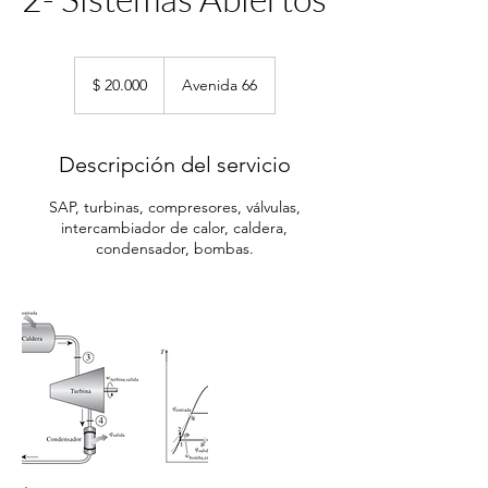
20.000
pesos
$ 20.000
Avenida 66
argentinos
Descripción del servicio
SAP, turbinas, compresores, válvulas,
intercambiador de calor, caldera,
condensador, bombas.