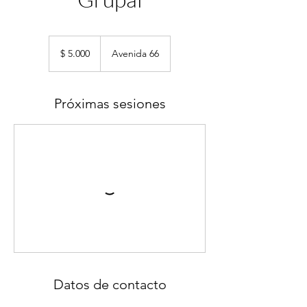
5.000
pesos
$ 5.000
Avenida 66
argentinos
Próximas sesiones
Datos de contacto