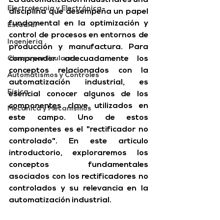
La automatización industrial es una 
Electrotecnia y Electrónica
disciplina que desempeña un papel 
fundamental en la optimización y 
Estudiar
control de procesos en entornos de 
Ingeniería
producción y manufactura.
 Para 
Clases particulares
comprender adecuadamente los 
conceptos relacionados con la 
Automatismos y Controles
automatización industrial, es 
Física
esencial conocer algunos de los 
componentes clave utilizados en 
Mecánica y Mecanismos
este campo. Uno de estos 
componentes es el "rectificador no 
controlado". En este artículo 
introductorio, exploraremos los 
conceptos fundamentales 
asociados con los rectificadores no 
controlados y su relevancia en la 
automatización industrial.