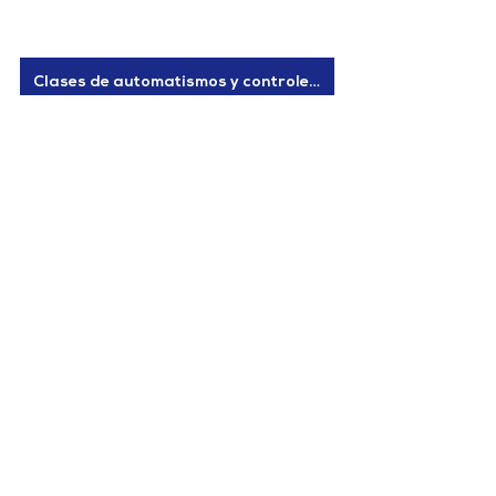
Clases de automatismos y controles industriales
Automatismos y Controles
Ver todo
Entradas relacionadas