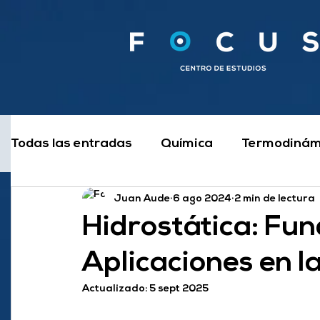
Todas las entradas
Química
Termodinám
Juan Aude
6 ago 2024
2 min de lectura
Electrotecnia y Electrónica
Estudiar
Hidrostática: Fu
Aplicaciones en la
Automatismos y Controles
Física
Me
Actualizado:
5 sept 2025