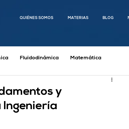
QUIÉNES SOMOS
MATERIAS
BLOG
ica
Fluidodinámica
Matemática
Ingeniería
Clases particulares
ndamentos y
 Ingeniería
cánica y Mecanismos