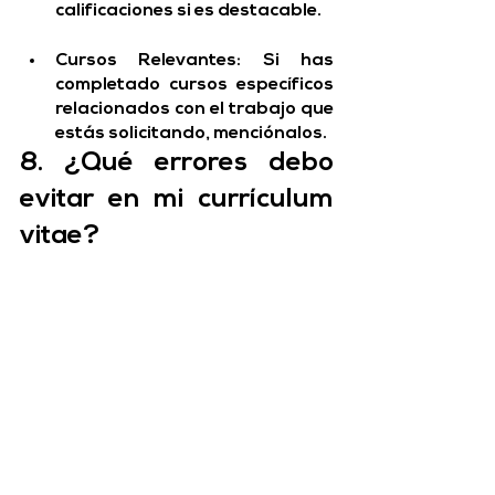
calificaciones si es destacable.
Cursos Relevantes:
 Si has 
completado cursos específicos 
relacionados con el trabajo que 
estás solicitando, menciónalos.
8. ¿Qué errores debo 
evitar en mi currículum 
vitae?
Evita cometer errores comunes en tu 
currículum vitae, como errores de 
gramática y ortografía, 
proporcionar información 
incorrecta o inconsistente, incluir 
demasiados detalles personales o 
no personalizar tu currículum para 
el trabajo específico.