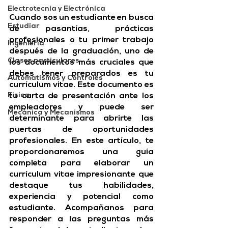
Electrotecnia y Electrónica
Cuando sos un estudiante en busca 
Estudiar
de pasantías, prácticas 
profesionales o tu primer trabajo 
Ingeniería
después de la graduación, 
uno de 
Clases particulares
los documentos más cruciales que 
debes tener preparados es tu 
Automatismos y Controles
currículum vitae.
 Este documento es 
Física
tu carta de presentación ante los 
empleadores y puede ser 
Mecánica y Mecanismos
determinante para abrirte las 
puertas de oportunidades 
profesionales. 
En este artículo, te 
proporcionaremos una guía 
completa para elaborar un 
currículum vitae impresionante que 
destaque tus habilidades
, 
experiencia y potencial como 
estudiante. Acompañanos para 
responder a las preguntas más 