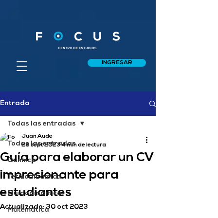
INGRESAR
Entrada
Todas las entradas
Juan Aude
Todas las entradas
28 sept 2023
4 min de lectura
Guía para elaborar un CV
Química
impresionante para
Termodinámica
estudiantes
Fluidodinámica
Actualizado:
30 oct 2023
Matemática