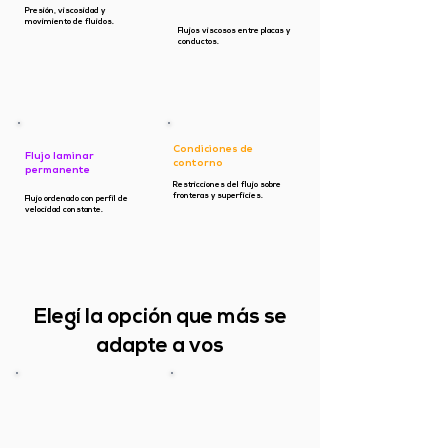
Presión, viscosidad y
movimiento de fluidos.
Flujos viscosos entre placas y
conductos.
Condiciones de
Flujo laminar
contorno
permanente
Restricciones del flujo sobre
fronteras y superficies.
Flujo ordenado con perfil de
velocidad constante.
Elegí la opción que más se
adapte a vos