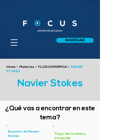
INGRESAR
Home
>
Materias
>
FLUIDODINÁMICA
>
NAVIER
STOKES
Navier Stokes
¿Qué vas a encontrar en este
tema?
Ecuación de Navier-
Flujos de Couette y
Stokes
Poiseuille