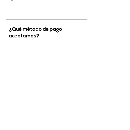
¿Qué método de pago
aceptamos?
¿Cuánto tiempo tengo acceso
al contenido?
¿Qué incluye la suscripción
completa?