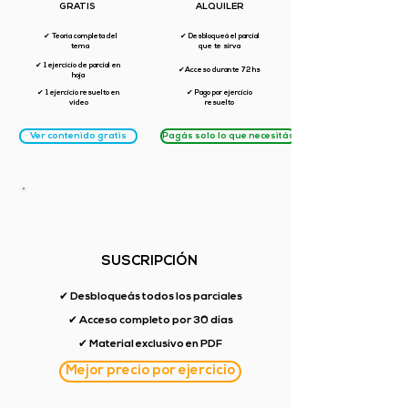
GRATIS
ALQUILER
✔ Teoría completa del
✔ Desbloqueá el parcial
tema
que te sirva
✔ 1 ejercicio de parcial en
✔Acceso durante 72 hs
hoja
✔ 1 ejercicio resuelto en
✔ Pago por ejercicio
video
resuelto
Ver contenido gratis
Pagás solo lo que necesitás
SUSCRIPCIÓN
✔ Desbloqueás todos los parciales
✔ Acceso completo por 30 días
✔ Material exclusivo en PDF
Mejor precio por ejercicio