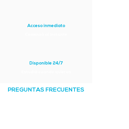
Acceso inmediato
Comenzá al instante
Disponible 24/7
Estudiá cuando quieras
PREGUNTAS FRECUENTES
¿Cómo funciona el alquiler de
ejercicios?