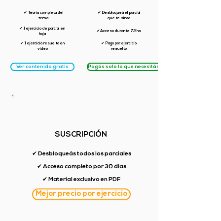
✔ Teoría completa del
✔ Desbloqueá el parcial
tema
que te sirva
✔ 1 ejercicio de parcial en
✔Acceso durante 72 hs
hoja
✔ 1 ejercicio resuelto en
✔ Pago por ejercicio
video
resuelto
Ver contenido gratis
Pagás solo lo que necesitás
SUSCRIPCIÓN
✔ Desbloqueás todos los parciales
✔ Acceso completo por 30 días
✔ Material exclusivo en PDF
Mejor precio por ejercicio