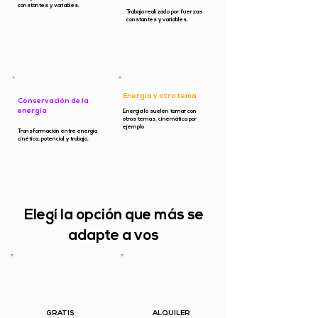
constantes y variables.
Trabajo realizado por fuerzas
constantes y variables.
Energía y otro tema
Conservación de la
energía
Energía lo suelen tomar con
otros temas, cinemática por
ejemplo
Transformación entre energía
cinética, potencial y trabajo.
Elegí la opción que más se
adapte a vos
GRATIS
ALQUILER