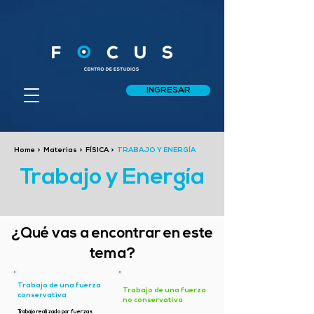
INGRESAR
Home
>
Materias
>
FÍSICA
>
TRABAJO Y ENERGÍA
Trabajo y Energía
¿Qué vas a encontrar en este
tema?
Trabajo de una fuerza
Trabajo de una fuerza
conservativa
no conservativa
Trabajo realizado por fuerzas