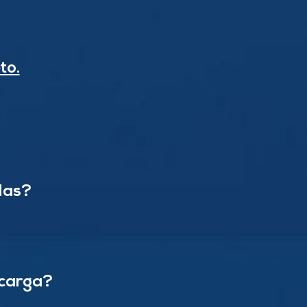
to.
idas?
 carga?