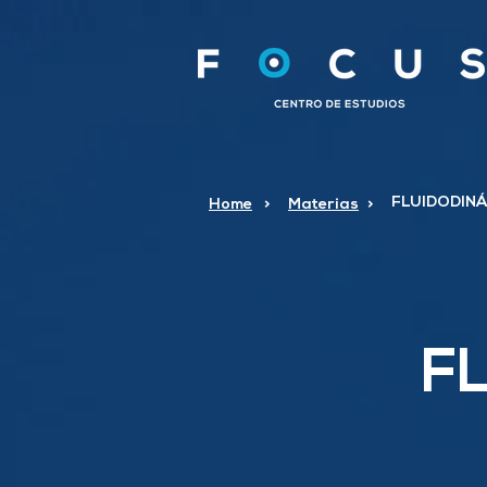
FLUIDODIN
Home
>
Materias
>
F