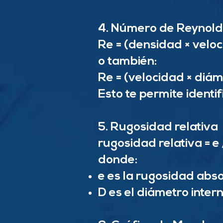
4. Número de Reynold
Re = (densidad × velo
o también:
Re = (velocidad × diám
Esto te permite identif
5. Rugosidad relativa
rugosidad relativa = e 
donde:
e es la rugosidad abs
D es el diámetro inter