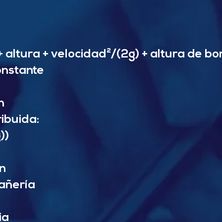
 altura + velocidad²/(2g) + altura de b
onstante
n
ibuida:
))
ón
cañería
ia