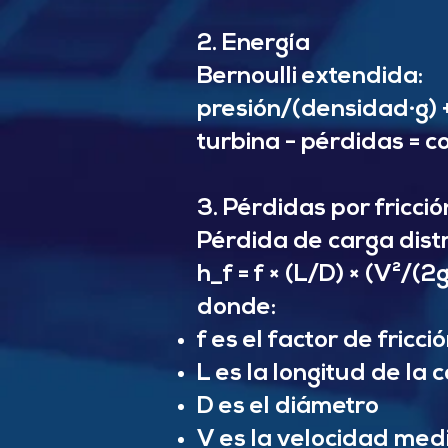
2. Energía
Bernoulli extendida:
presión/(densidad·g) +
turbina - pérdidas = c
3. Pérdidas por fricció
Pérdida de carga distr
h_f = f × (L/D) × (V²/(2g
donde:
f es el factor de fricci
L es la longitud de la 
D es el diámetro
V es la velocidad med