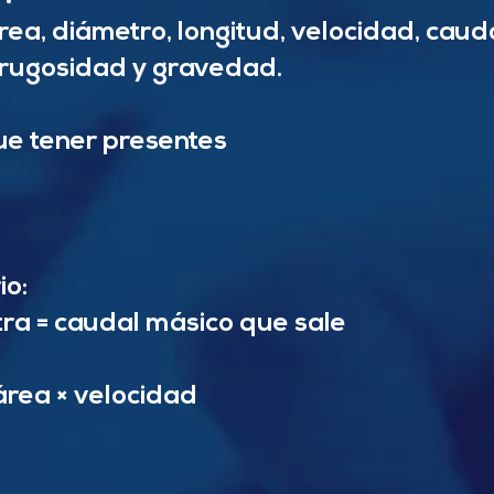
a, diámetro, longitud, velocidad, caudal
 rugosidad y gravedad.
ue tener presentes
io:
ra = caudal másico que sale
área × velocidad