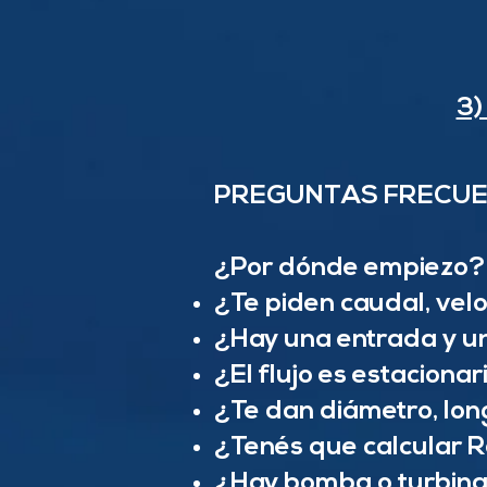
3)
PREGUNTAS FRECUE
¿Por dónde empiezo?
¿Te piden caudal, velo
¿Hay una entrada y un
¿El flujo es estacionar
¿Te dan diámetro, lon
¿Tenés que calcular R
¿Hay bomba o turbin