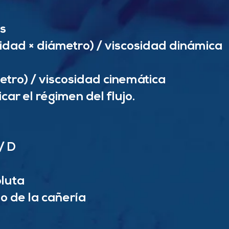
s
cidad × diámetro) / viscosidad dinámica
etro) / viscosidad cinemática
icar el régimen del flujo.
/ D
oluta
no de la cañería