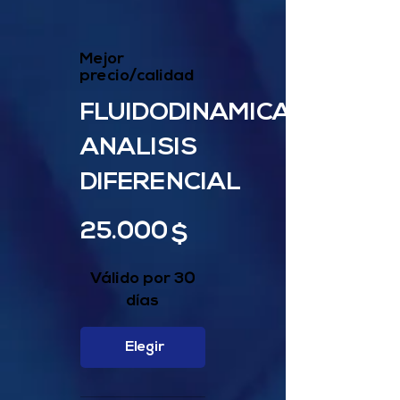
Mejor
precio/calidad
FLUIDODINAMICA-
ANALISIS
DIFERENCIAL
$ 25.000
25.000
$
Válido por 30
días
Elegir