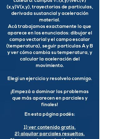
cátedra: campos V⃗(x,y)\vec{V}
(x,y)V(x,y), trayectorias de partículas,
derivada sustancial y aceleración
material.
Acá trabajamos exactamente lo que
aparece en los enunciados: dibujar el
campo vectorial y el campo escalar
(temperatura), seguir partículas A y B
y ver cómo cambia su temperatura, y
calcular la aceleración del
movimiento.
Elegí un ejercicio y resolvelo conmigo.
¡Empezá a dominar los problemas
que más aparecen en parciales y
finales!
En esta página podés:
1) ver contenido gratis.
2) alquilar parciales resueltos.