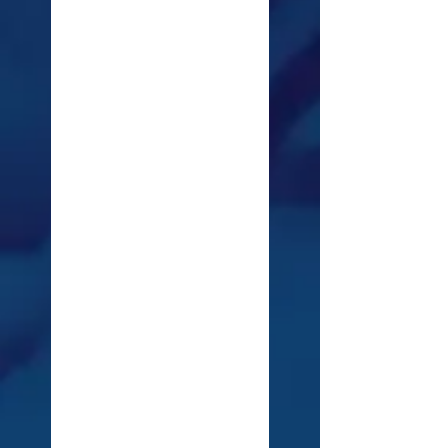
Desbloqueás
TODOS los
ejercicios de
parcial del tema.
Accedés al foro de
FLUIDOS para ver
ejercicios resueltos.
Accedés a
contenido en PDF
exclusivo.