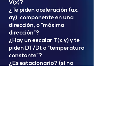
V(x)?
¿Te piden aceleración (ax,
ay), componente en una
dirección, o “máxima
dirección”?
¿Hay un escalar T(x,y) y te
piden DT/Dt o “temperatura
constante”?
¿Es estacionario? (si no
depende de t)
¿Te piden compresible o
no? (divergencia)
Fórmulas base (lo que usa
la cátedra)
Derivada sustancial (para