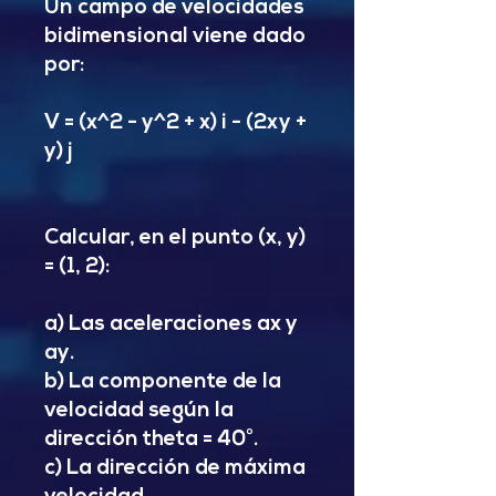
Un campo de velocidades
bidimensional viene dado
por:
V = (x^2 - y^2 + x) i - (2xy +
y) j
Calcular, en el punto (x, y)
= (1, 2):
a) Las aceleraciones ax y
ay.
b) La componente de la
velocidad según la
dirección theta = 40°.
c) La dirección de máxima