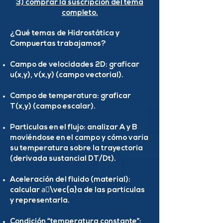
3) comprar la suscripción del tema
completo.
¿Qué temas de Hidrostática y
Compuertas trabajamos?
Campo de velocidades 2D: graficar
u(x,y), v(x,y) (campo vectorial).
Campo de temperatura: graficar
T(x,y) (campo escalar).
Partículas en el flujo: analizar A y B
moviéndose en el campo y cómo varía
su temperatura sobre la trayectoria
(derivada sustancial DT/Dt).
Aceleración del fluido (material):
calcular a⃗\vec{a}a de las partículas
y representarla.
Condición “temperatura constante”: