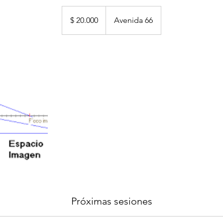
20.000
pesos
$ 20.000
Avenida 66
argentinos
Próximas sesiones