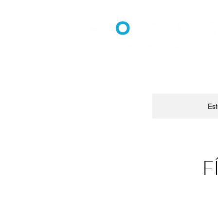
Est
F