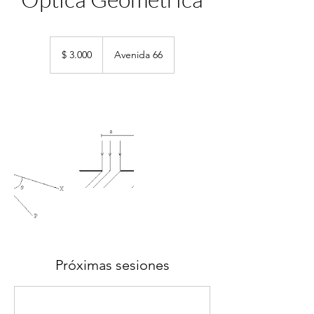
3.000
pesos
$ 3.000
Avenida 66
argentinos
Próximas sesiones