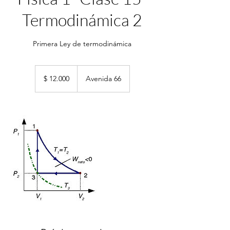
Termodinámica 2
Primera Ley de termodinámica
12.000
pesos
$ 12.000
Avenida 66
argentinos