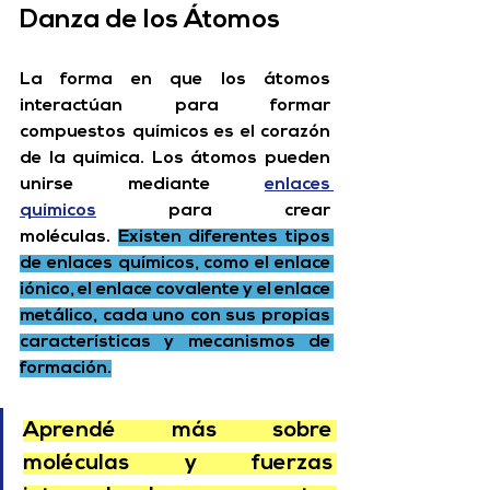
Danza de los Átomos
La forma en que los átomos 
interactúan para formar 
compuestos químicos es el corazón 
de la química. Los átomos pueden 
unirse mediante 
enlaces 
químicos
 para crear 
moléculas
. 
Existen diferentes tipos 
de enlaces químicos, como el 
enlace 
iónico
, el 
enlace covalente
 y el 
enlace 
metálico
, cada uno con sus propias 
características y mecanismos de 
formación.
Aprendé más sobre 
moléculas y fuerzas 