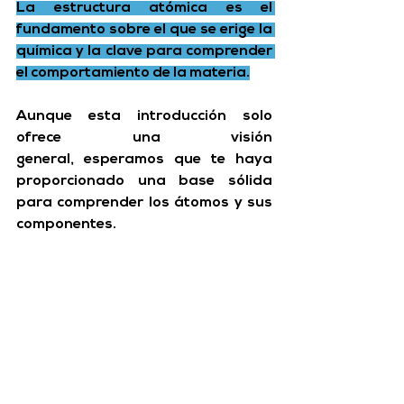
La estructura atómica es el 
fundamento sobre el que se erige la 
química y la clave para comprender 
el comportamiento de la materia.
Aunque esta introducción solo 
ofrece una visión 
general, esperamos que te haya 
proporcionado una base sólida 
para comprender los átomos y sus 
componentes. 
A medida que te adentres en el 
apasionante mundo de la 
química, descubrirás cómo esta 
estructura microscópica influye en 
todo, desde las 
reacciones químicas
hasta las propiedades de los 
materiales que nos rodean.