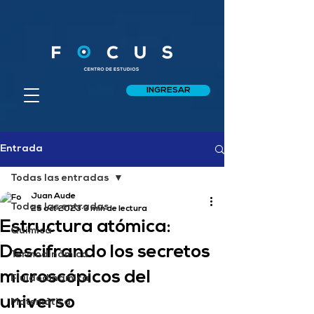
INGRESAR
Entrada
Todas las entradas
Juan Aude
Todas las entradas
25 oct 2023
3 min de lectura
Estructura atómica:
Química
Descifrando los secretos
Termodinámica
microscópicos del
Fluidodinámica
universo
Matemática