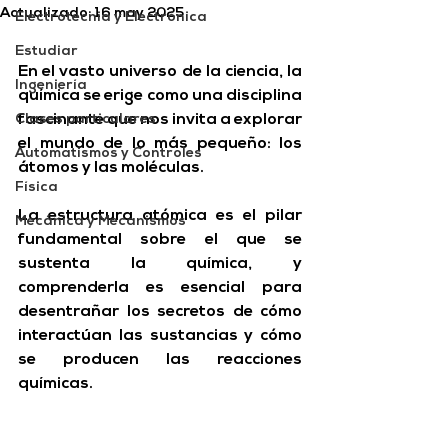
Actualizado:
16 may 2025
Electrotecnia y Electrónica
Estudiar
En el vasto universo de la ciencia, la 
Ingeniería
química se erige como una disciplina 
Clases particulares
fascinante que nos invita a explorar 
el mundo de lo más pequeño: los 
Automatismos y Controles
átomos y las moléculas. 
Física
La 
estructura atómica
 es el pilar 
Mecánica y Mecanismos
fundamental sobre el que se 
sustenta la química, y 
comprenderla es esencial para 
desentrañar los secretos de cómo 
interactúan las sustancias y cómo 
se producen las reacciones 
químicas.