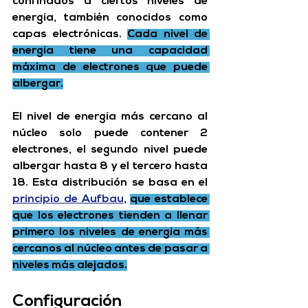
confinados a ciertos niveles de 
energía, también conocidos como 
capas electrónicas
. 
Cada nivel de 
energía tiene una capacidad 
máxima de electrones que puede 
albergar.
El nivel de energía más cercano al 
núcleo solo puede contener 2 
electrones, el segundo nivel puede 
albergar hasta 8 y el tercero hasta 
18. Esta distribución se basa en el 
principio de Aufbau
, 
que establece 
que los electrones tienden a llenar 
primero los niveles de energía más 
cercanos al núcleo antes de pasar a 
niveles más alejados.
Configuración 