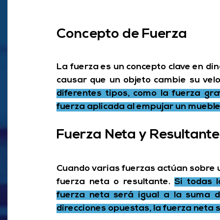
Concepto de Fuerza
La fuerza es un concepto clave en di
causar que un objeto cambie su veloc
diferentes tipos, como la fuerza gra
fuerza aplicada al empujar un mueble
Fuerza Neta y Resultante
Cuando varias fuerzas actúan sobre un
fuerza neta o resultante.
Si todas l
fuerza neta será igual a la suma d
direcciones opuestas, la fuerza neta se