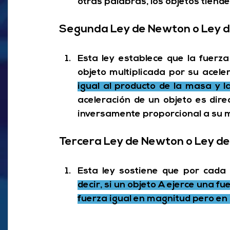
otras palabras, los objetos tiend
Segunda Ley de Newton o Ley de
Esta ley establece que la fuerza
objeto multiplicada por su aceler
igual al producto de la masa y la
aceleración de un objeto es dire
inversamente proporcional a su 
Tercera Ley de Newton o Ley de 
Esta ley sostiene que por cada 
decir, si un objeto A ejerce una fu
fuerza igual en magnitud pero en 