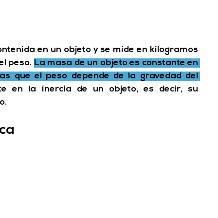
ntenida en un objeto y se mide en kilogramos 
l peso. 
La masa de un objeto es constante en 
ras que el peso depende de la gravedad del 
 en la inercia de un objeto, es decir, su 
o.
ica