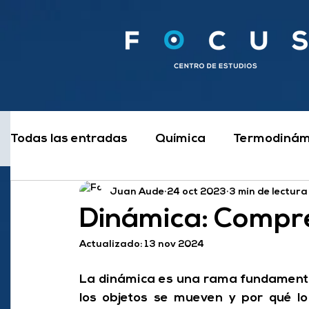
Todas las entradas
Química
Termodinám
Juan Aude
24 oct 2023
3 min de lectura
Electrotecnia y Electrónica
Estudiar
Dinámica: Compr
Actualizado:
13 nov 2024
Automatismos y Controles
Física
Me
La dinámica es una rama fundamental
los objetos se mueven y por qué lo