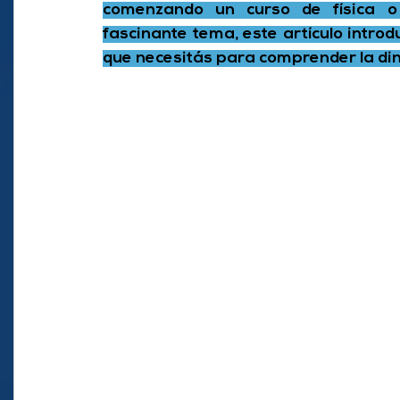
comenzando un curso de física o 
fascinante tema, este artículo introd
que necesitás para comprender la di