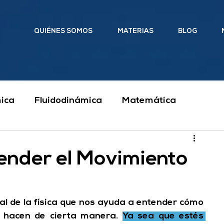
QUIÉNES SOMOS
MATERIAS
BLOG
ica
Fluidodinámica
Matemática
Ingeniería
Clases particulares
ender el Movimiento
cánica y Mecanismos
 de la física que nos ayuda a entender cómo 
 hacen de cierta manera. 
Ya sea que estés 