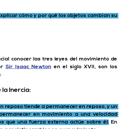
xplicar cómo y por qué los objetos cambian su 
ial conocer las tres leyes del movimiento de 
r 
Sir Isaac Newton
 en el siglo XVII, son los 
:
a Inercia: 
en reposo tiende a permanecer en reposo, y un 
 permanecer en movimiento a una velocidad 
os que una fuerza externa actúe sobre él.
En 