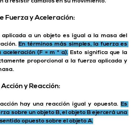
en a resistir cambios en su movimiento.
 Fuerza y Aceleración: 
 aplicada a un objeto es igual a la masa del 
ación. 
En términos más simples, 
la fuerza es 
 aceleración (F = m * a).
 Esto significa que la 
ctamente proporcional a la fuerza aplicada y 
masa.
Acción y Reacción: 
acción hay una reacción igual y opuesta.
Es 
erza sobre un objeto B, el objeto B ejercerá una 
sentido opuesto sobre el objeto A.