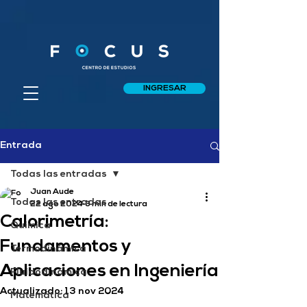
INGRESAR
Entrada
Todas las entradas
Juan Aude
Todas las entradas
22 ago 2024
3 min de lectura
Calorimetría:
Química
Fundamentos y
Termodinámica
Aplicaciones en Ingeniería
Fluidodinámica
Actualizado:
13 nov 2024
Matemática